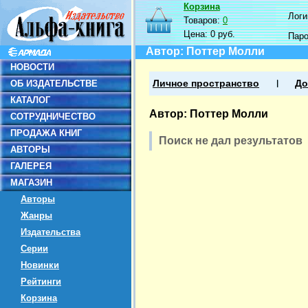
Корзина
Логин
Товаров:
0
Цена:
0 руб.
Пар
Автор: Поттер Молли
НОВОСТИ
ОБ ИЗДАТЕЛЬСТВЕ
Личное пространство
До
КАТАЛОГ
Автор: Поттер Молли
СОТРУДНИЧЕСТВО
ПРОДАЖА КНИГ
Поиск не дал результатов
АВТОРЫ
ГАЛЕРЕЯ
МАГАЗИН
Авторы
Жанры
Издательства
Серии
Новинки
Рейтинги
Корзина