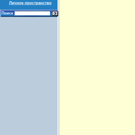
Личное пространство
Поиск