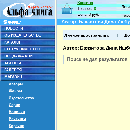
Корзина
Логин
Товаров:
0
Цена:
0 руб.
Пар
Автор: Баязитова Дина Ишб
НОВОСТИ
ОБ ИЗДАТЕЛЬСТВЕ
Личное пространство
До
КАТАЛОГ
Автор: Баязитова Дина Иш
СОТРУДНИЧЕСТВО
ПРОДАЖА КНИГ
Поиск не дал результатов
АВТОРЫ
ГАЛЕРЕЯ
МАГАЗИН
Авторы
Жанры
Издательства
Серии
Новинки
Рейтинги
Корзина