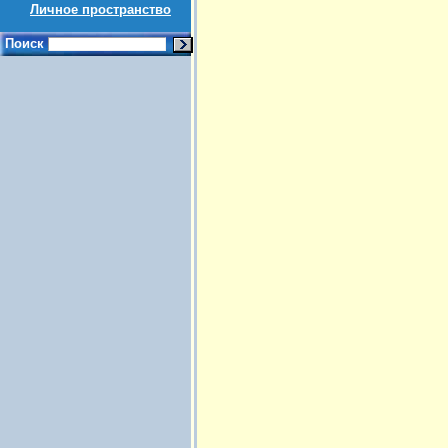
Личное пространство
Поиск