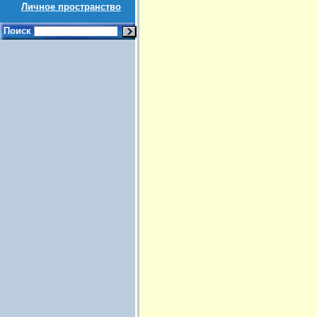
Личное пространство
Поиск