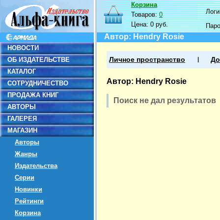
Корзина
Логин
Товаров:
0
Цена:
0 руб.
Пар
Автор: Hendry Rosie
НОВОСТИ
ОБ ИЗДАТЕЛЬСТВЕ
Личное пространство
До
КАТАЛОГ
Автор: Hendry Rosie
СОТРУДНИЧЕСТВО
ПРОДАЖА КНИГ
Поиск не дал результатов
АВТОРЫ
ГАЛЕРЕЯ
МАГАЗИН
Авторы
Жанры
Издательства
Серии
Новинки
Рейтинги
Корзина