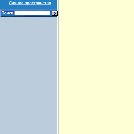
Личное пространство
Поиск