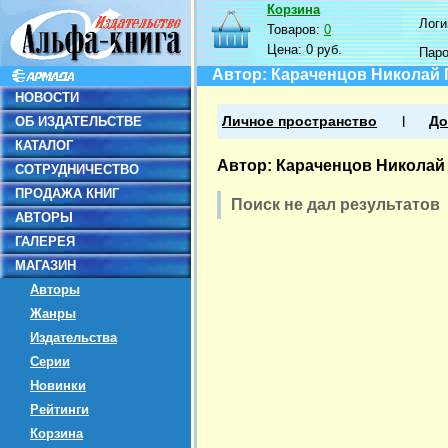
Корзина
Логин
Товаров:
0
Цена:
0 руб.
Пар
Автор: Караченцов Николай
НОВОСТИ
ОБ ИЗДАТЕЛЬСТВЕ
Личное пространство
До
КАТАЛОГ
Автор: Караченцов Николай
СОТРУДНИЧЕСТВО
ПРОДАЖА КНИГ
Поиск не дал результатов
АВТОРЫ
ГАЛЕРЕЯ
МАГАЗИН
Авторы
Жанры
Издательства
Серии
Новинки
Рейтинги
Корзина