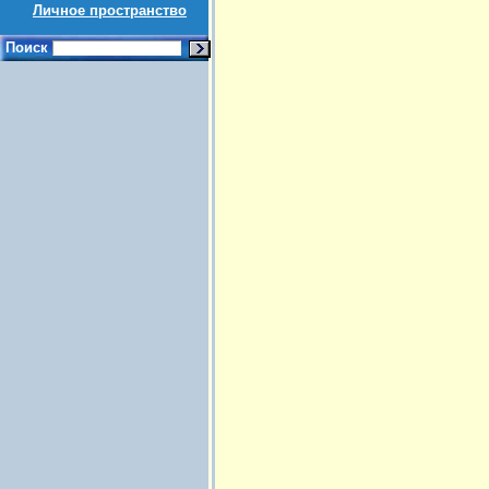
Личное пространство
Поиск