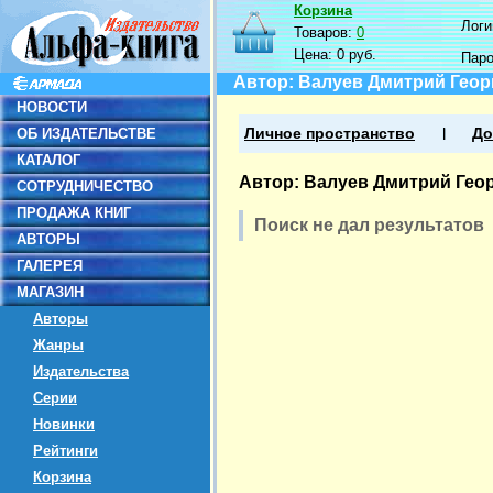
Корзина
Логин
Товаров:
0
Цена:
0 руб.
Пар
Автор: Валуев Дмитрий Геор
НОВОСТИ
ОБ ИЗДАТЕЛЬСТВЕ
Личное пространство
До
КАТАЛОГ
Автор: Валуев Дмитрий Гео
СОТРУДНИЧЕСТВО
ПРОДАЖА КНИГ
Поиск не дал результатов
АВТОРЫ
ГАЛЕРЕЯ
МАГАЗИН
Авторы
Жанры
Издательства
Серии
Новинки
Рейтинги
Корзина