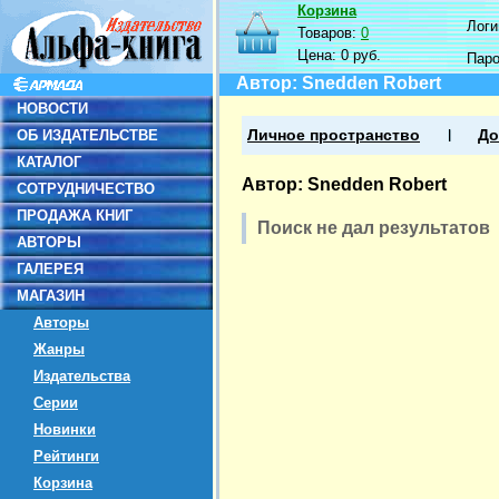
Корзина
Логин
Товаров:
0
Цена:
0 руб.
Пар
Автор: Snedden Robert
НОВОСТИ
ОБ ИЗДАТЕЛЬСТВЕ
Личное пространство
До
КАТАЛОГ
Автор: Snedden Robert
СОТРУДНИЧЕСТВО
ПРОДАЖА КНИГ
Поиск не дал результатов
АВТОРЫ
ГАЛЕРЕЯ
МАГАЗИН
Авторы
Жанры
Издательства
Серии
Новинки
Рейтинги
Корзина