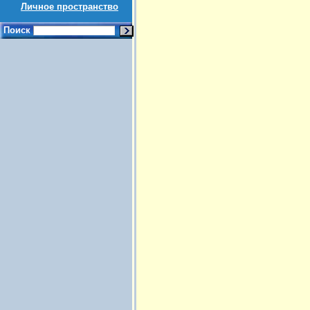
Личное пространство
Поиск