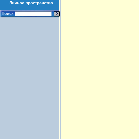
Личное пространство
Поиск