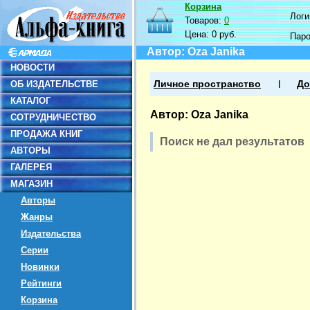
Корзина
Логин
Товаров:
0
Цена:
0 руб.
Пар
Автор: Oza Janika
НОВОСТИ
ОБ ИЗДАТЕЛЬСТВЕ
Личное пространство
До
КАТАЛОГ
Автор: Oza Janika
СОТРУДНИЧЕСТВО
ПРОДАЖА КНИГ
Поиск не дал результатов
АВТОРЫ
ГАЛЕРЕЯ
МАГАЗИН
Авторы
Жанры
Издательства
Серии
Новинки
Рейтинги
Корзина