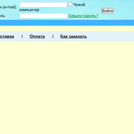
Чужой
 (e-mail):
компьютер
оль:
Забыли пароль?
ставка
Оплата
Как заказать