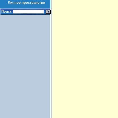
Личное пространство
Поиск