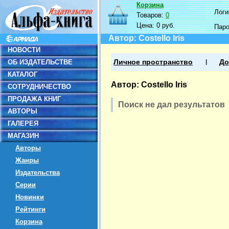
Корзина
Логин
Товаров:
0
Цена:
0 руб.
Пар
Автор: Costello Iris
НОВОСТИ
ОБ ИЗДАТЕЛЬСТВЕ
Личное пространство
До
КАТАЛОГ
Автор: Costello Iris
СОТРУДНИЧЕСТВО
ПРОДАЖА КНИГ
Поиск не дал результатов
АВТОРЫ
ГАЛЕРЕЯ
МАГАЗИН
Авторы
Жанры
Издательства
Серии
Новинки
Рейтинги
Корзина