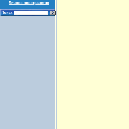
Личное пространство
Поиск