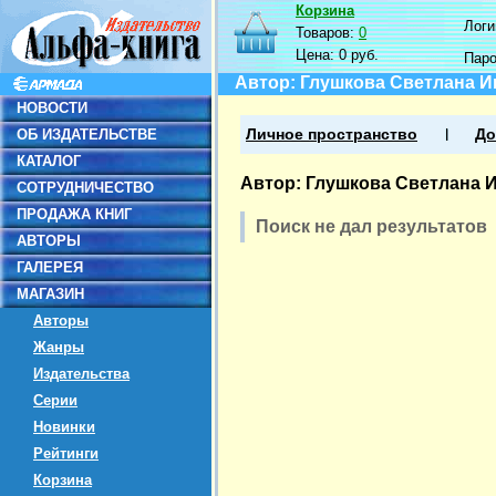
Корзина
Логин
Товаров:
0
Цена:
0 руб.
Пар
Автор: Глушкова Светлана И
НОВОСТИ
ОБ ИЗДАТЕЛЬСТВЕ
Личное пространство
До
КАТАЛОГ
Автор: Глушкова Светлана 
СОТРУДНИЧЕСТВО
ПРОДАЖА КНИГ
Поиск не дал результатов
АВТОРЫ
ГАЛЕРЕЯ
МАГАЗИН
Авторы
Жанры
Издательства
Серии
Новинки
Рейтинги
Корзина