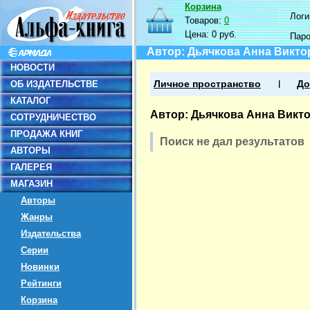
Корзина
Логин
Товаров:
0
Цена:
0 руб.
Пар
Автор: Дьячкова Анна Викто
НОВОСТИ
ОБ ИЗДАТЕЛЬСТВЕ
Личное пространство
До
КАТАЛОГ
Автор: Дьячкова Анна Викт
СОТРУДНИЧЕСТВО
ПРОДАЖА КНИГ
Поиск не дал результатов
АВТОРЫ
ГАЛЕРЕЯ
МАГАЗИН
Авторы
Жанры
Издательства
Серии
Новинки
Рейтинги
Корзина