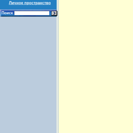
Личное пространство
Поиск