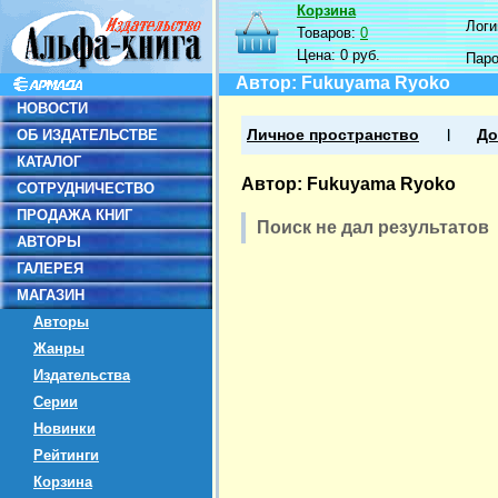
Корзина
Логин
Товаров:
0
Цена:
0 руб.
Пар
Автор: Fukuyama Ryoko
НОВОСТИ
ОБ ИЗДАТЕЛЬСТВЕ
Личное пространство
До
КАТАЛОГ
Автор: Fukuyama Ryoko
СОТРУДНИЧЕСТВО
ПРОДАЖА КНИГ
Поиск не дал результатов
АВТОРЫ
ГАЛЕРЕЯ
МАГАЗИН
Авторы
Жанры
Издательства
Серии
Новинки
Рейтинги
Корзина