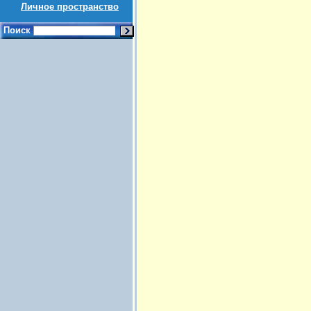
Личное пространство
Поиск