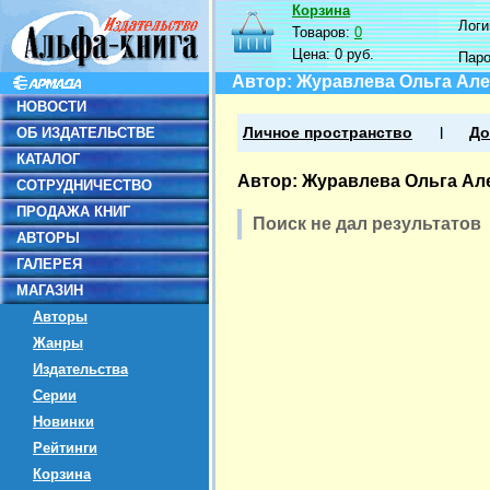
Корзина
Логин
Товаров:
0
Цена:
0 руб.
Пар
Автор: Журавлева Ольга Ал
НОВОСТИ
ОБ ИЗДАТЕЛЬСТВЕ
Личное пространство
До
КАТАЛОГ
Автор: Журавлева Ольга Ал
СОТРУДНИЧЕСТВО
ПРОДАЖА КНИГ
Поиск не дал результатов
АВТОРЫ
ГАЛЕРЕЯ
МАГАЗИН
Авторы
Жанры
Издательства
Серии
Новинки
Рейтинги
Корзина