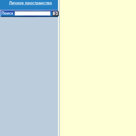
Личное пространство
Поиск