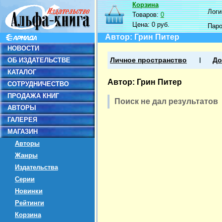
Корзина
Логин
Товаров:
0
Цена:
0 руб.
Пар
Автор: Грин Питер
НОВОСТИ
ОБ ИЗДАТЕЛЬСТВЕ
Личное пространство
До
КАТАЛОГ
Автор: Грин Питер
СОТРУДНИЧЕСТВО
ПРОДАЖА КНИГ
Поиск не дал результатов
АВТОРЫ
ГАЛЕРЕЯ
МАГАЗИН
Авторы
Жанры
Издательства
Серии
Новинки
Рейтинги
Корзина