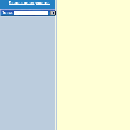
Личное пространство
Поиск