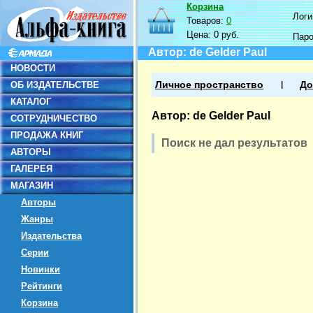
Корзина
Логин
Товаров:
0
Цена:
0 руб.
Пар
Автор: de Gelder Paul
НОВОСТИ
ОБ ИЗДАТЕЛЬСТВЕ
Личное пространство
До
КАТАЛОГ
Автор: de Gelder Paul
СОТРУДНИЧЕСТВО
ПРОДАЖА КНИГ
Поиск не дал результатов
АВТОРЫ
ГАЛЕРЕЯ
МАГАЗИН
Авторы
Жанры
Издательства
Серии
Новинки
Рейтинги
Корзина