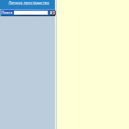
Личное пространство
Поиск