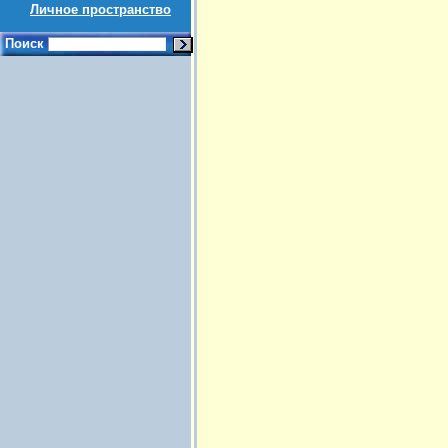
Личное пространство
Поиск