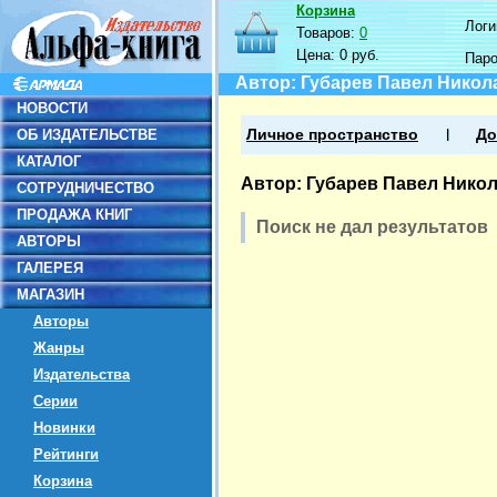
Корзина
Логин
Товаров:
0
Цена:
0 руб.
Пар
Автор: Губарев Павел Никол
НОВОСТИ
ОБ ИЗДАТЕЛЬСТВЕ
Личное пространство
До
КАТАЛОГ
Автор: Губарев Павел Нико
СОТРУДНИЧЕСТВО
ПРОДАЖА КНИГ
Поиск не дал результатов
АВТОРЫ
ГАЛЕРЕЯ
МАГАЗИН
Авторы
Жанры
Издательства
Серии
Новинки
Рейтинги
Корзина