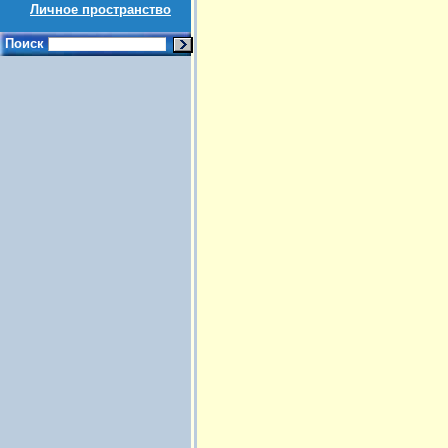
Личное пространство
Поиск