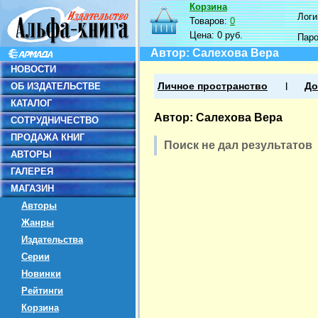
Корзина
Логин
Товаров:
0
Цена:
0 руб.
Пар
Автор: Салехова Вера
НОВОСТИ
ОБ ИЗДАТЕЛЬСТВЕ
Личное пространство
До
КАТАЛОГ
Автор: Салехова Вера
СОТРУДНИЧЕСТВО
ПРОДАЖА КНИГ
Поиск не дал результатов
АВТОРЫ
ГАЛЕРЕЯ
МАГАЗИН
Авторы
Жанры
Издательства
Серии
Новинки
Рейтинги
Корзина