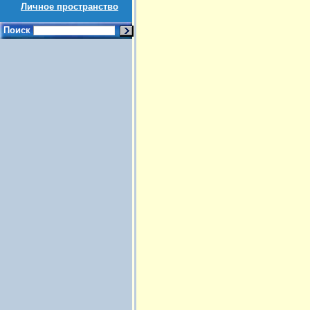
Личное пространство
Поиск