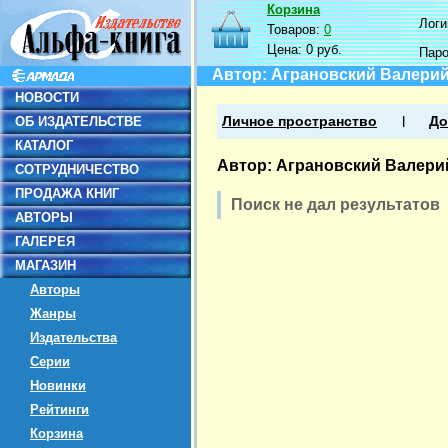
Корзина
Логин
Товаров:
0
Цена:
0 руб.
Пар
Автор: Аграновский Валери
НОВОСТИ
ОБ ИЗДАТЕЛЬСТВЕ
Личное пространство
До
КАТАЛОГ
Автор: Аграновский Валери
СОТРУДНИЧЕСТВО
ПРОДАЖА КНИГ
Поиск не дал результатов
АВТОРЫ
ГАЛЕРЕЯ
МАГАЗИН
Авторы
Жанры
Издательства
Серии
Новинки
Рейтинги
Корзина