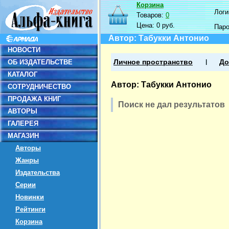
Корзина
Логин
Товаров:
0
Цена:
0 руб.
Пар
Автор: Табукки Антонио
НОВОСТИ
ОБ ИЗДАТЕЛЬСТВЕ
Личное пространство
До
КАТАЛОГ
Автор: Табукки Антонио
СОТРУДНИЧЕСТВО
ПРОДАЖА КНИГ
Поиск не дал результатов
АВТОРЫ
ГАЛЕРЕЯ
МАГАЗИН
Авторы
Жанры
Издательства
Серии
Новинки
Рейтинги
Корзина