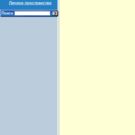
Личное пространство
Поиск