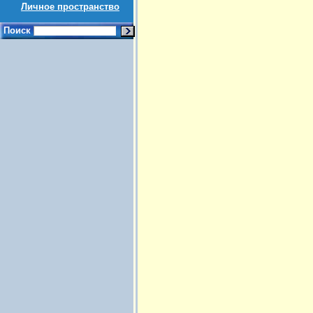
Личное пространство
Поиск