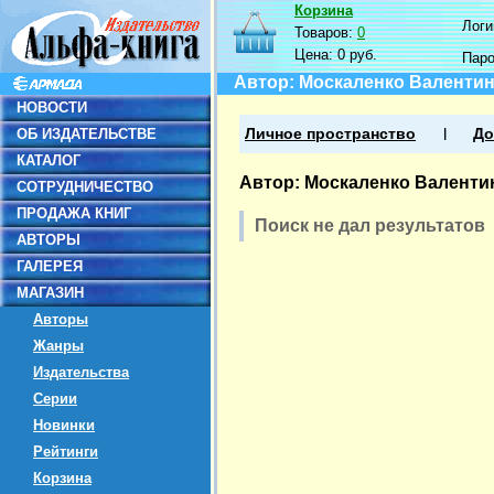
Корзина
Логин
Товаров:
0
Цена:
0 руб.
Пар
Автор: Москаленко Валенти
НОВОСТИ
ОБ ИЗДАТЕЛЬСТВЕ
Личное пространство
До
КАТАЛОГ
Автор: Москаленко Валенти
СОТРУДНИЧЕСТВО
ПРОДАЖА КНИГ
Поиск не дал результатов
АВТОРЫ
ГАЛЕРЕЯ
МАГАЗИН
Авторы
Жанры
Издательства
Серии
Новинки
Рейтинги
Корзина