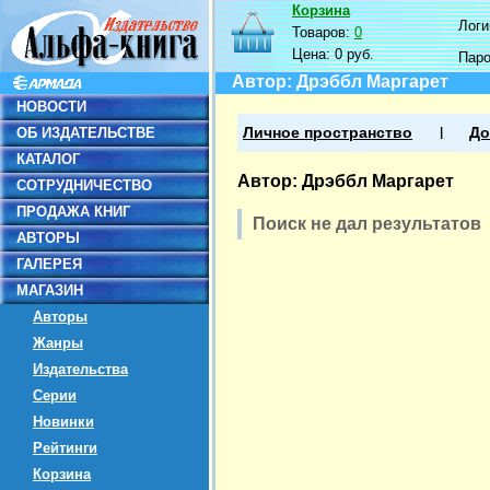
Корзина
Логин
Товаров:
0
Цена:
0 руб.
Пар
Автор: Дрэббл Маргарет
НОВОСТИ
ОБ ИЗДАТЕЛЬСТВЕ
Личное пространство
До
КАТАЛОГ
Автор: Дрэббл Маргарет
СОТРУДНИЧЕСТВО
ПРОДАЖА КНИГ
Поиск не дал результатов
АВТОРЫ
ГАЛЕРЕЯ
МАГАЗИН
Авторы
Жанры
Издательства
Серии
Новинки
Рейтинги
Корзина