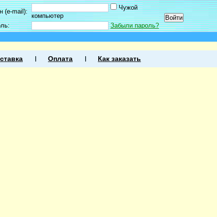
Чужой
 (e-mail):
компьютер
оль:
Забыли пароль?
ставка
Оплата
Как заказать