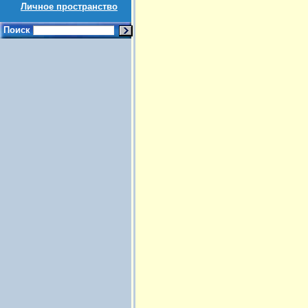
Личное пространство
Поиск