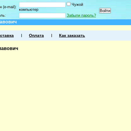
Чужой
 (e-mail):
компьютер
оль:
Забыли пароль?
лавович
ставка
Оплата
Как заказать
лавович