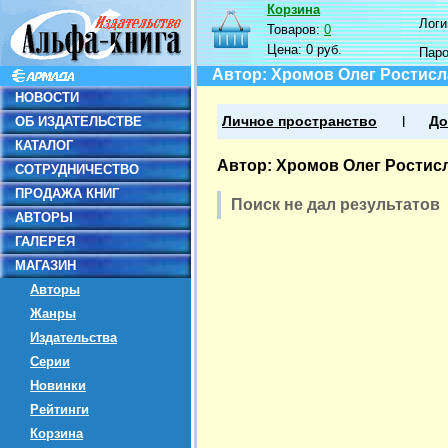
Корзина
Логин
Товаров:
0
Цена:
0 руб.
Пар
Автор: Хромов Олег Ростис
НОВОСТИ
ОБ ИЗДАТЕЛЬСТВЕ
Личное пространство
До
КАТАЛОГ
Автор: Хромов Олег Ростис
СОТРУДНИЧЕСТВО
ПРОДАЖА КНИГ
Поиск не дал результатов
АВТОРЫ
ГАЛЕРЕЯ
МАГАЗИН
Авторы
Жанры
Издательства
Серии
Новинки
Рейтинги
Корзина