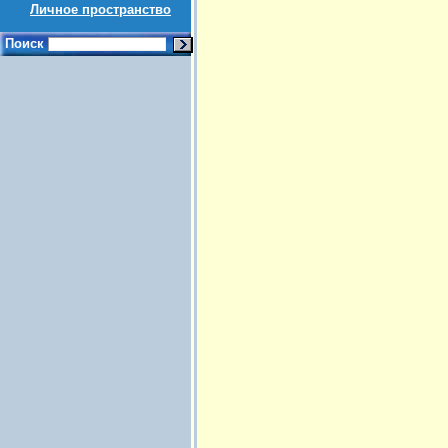
Личное пространство
Поиск