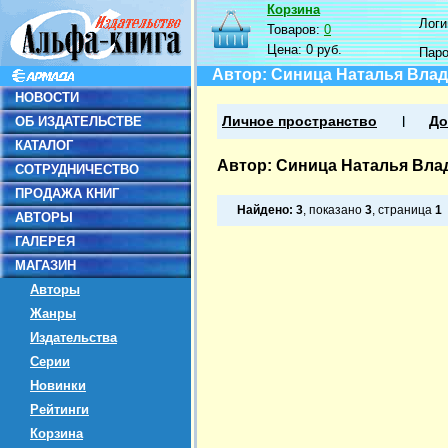
Корзина
Логин
Товаров:
0
Цена:
0 руб.
Пар
Автор: Синица Наталья Вла
НОВОСТИ
ОБ ИЗДАТЕЛЬСТВЕ
Личное пространство
До
КАТАЛОГ
Автор: Синица Наталья Вл
СОТРУДНИЧЕСТВО
ПРОДАЖА КНИГ
Найдено:
3
, показано
3
, страница
1
АВТОРЫ
ГАЛЕРЕЯ
МАГАЗИН
Авторы
Жанры
Издательства
Серии
Новинки
Рейтинги
Корзина