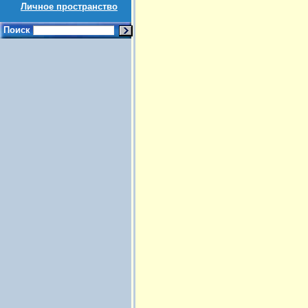
Личное пространство
Поиск