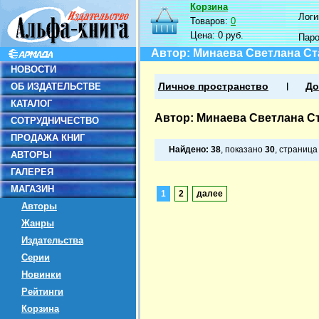
Корзина
Логин
Товаров:
0
Цена:
0 руб.
Пар
Автор: Минаева Светлана С
НОВОСТИ
ОБ ИЗДАТЕЛЬСТВЕ
Личное пространство
До
КАТАЛОГ
Автор: Минаева Светлана С
СОТРУДНИЧЕСТВО
ПРОДАЖА КНИГ
Найдено:
38
, показано
30
, страниц
АВТОРЫ
ГАЛЕРЕЯ
МАГАЗИН
1
2
далее
Авторы
Жанры
Издательства
Серии
Новинки
Рейтинги
Корзина