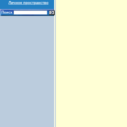
Личное пространство
Поиск