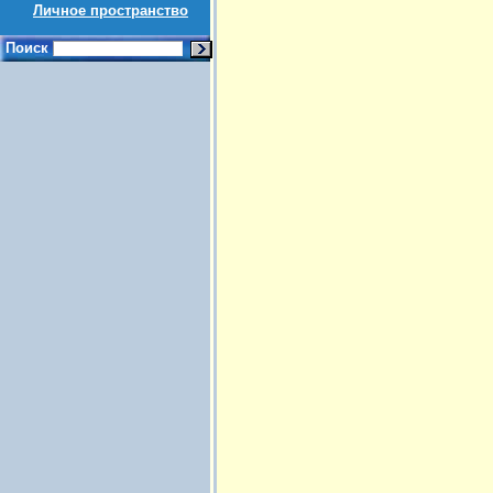
Личное пространство
Поиск