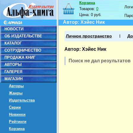
Корзина
Логин
Товаров:
0
Цена:
0 руб.
Пар
Автор: Хэйес Ник
НОВОСТИ
ОБ ИЗДАТЕЛЬСТВЕ
Личное пространство
До
КАТАЛОГ
Автор: Хэйес Ник
СОТРУДНИЧЕСТВО
ПРОДАЖА КНИГ
Поиск не дал результатов
АВТОРЫ
ГАЛЕРЕЯ
МАГАЗИН
Авторы
Жанры
Издательства
Серии
Новинки
Рейтинги
Корзина