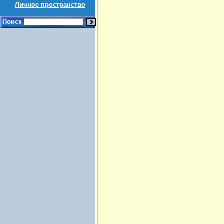
Личное пространство
Поиск