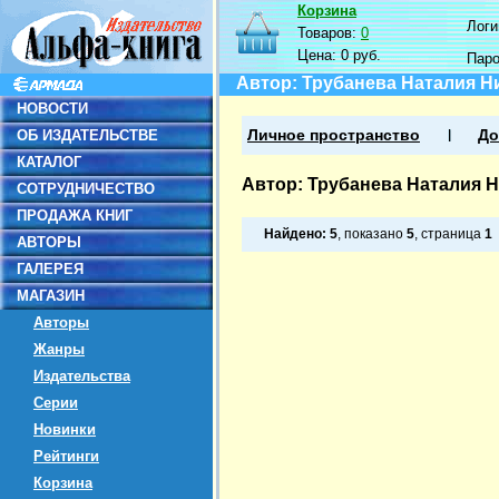
Корзина
Логин
Товаров:
0
Цена:
0 руб.
Пар
Автор: Трубанева Наталия Н
НОВОСТИ
ОБ ИЗДАТЕЛЬСТВЕ
Личное пространство
До
КАТАЛОГ
Автор: Трубанева Наталия 
СОТРУДНИЧЕСТВО
ПРОДАЖА КНИГ
Найдено:
5
, показано
5
, страница
1
АВТОРЫ
ГАЛЕРЕЯ
МАГАЗИН
Авторы
Жанры
Издательства
Серии
Новинки
Рейтинги
Корзина