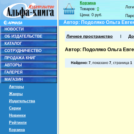
Корзина
Логин
Товаров:
0
Цена:
0 руб.
Пар
Автор: Подоляко Ольга Евге
НОВОСТИ
ОБ ИЗДАТЕЛЬСТВЕ
Личное пространство
До
КАТАЛОГ
Автор: Подоляко Ольга Евг
СОТРУДНИЧЕСТВО
ПРОДАЖА КНИГ
Найдено:
7
, показано
7
, страница
1
АВТОРЫ
ГАЛЕРЕЯ
МАГАЗИН
Авторы
Жанры
Издательства
Серии
Новинки
Рейтинги
Корзина