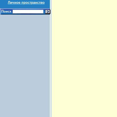
Личное пространство
Поиск