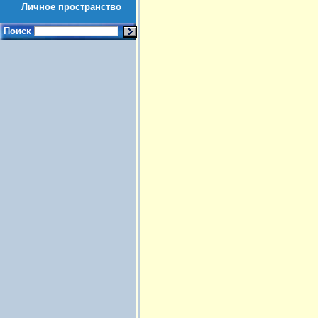
Личное пространство
Поиск