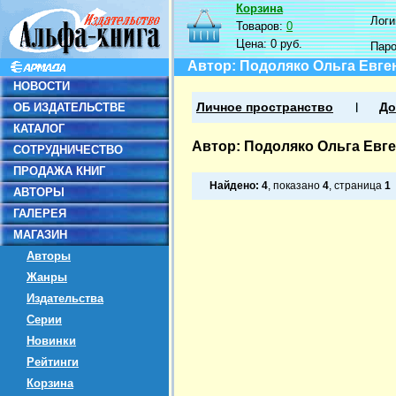
Корзина
Логин
Товаров:
0
Цена:
0 руб.
Пар
Автор: Подоляко Ольга Евге
НОВОСТИ
ОБ ИЗДАТЕЛЬСТВЕ
Личное пространство
До
КАТАЛОГ
Автор: Подоляко Ольга Евг
СОТРУДНИЧЕСТВО
ПРОДАЖА КНИГ
Найдено:
4
, показано
4
, страница
1
АВТОРЫ
ГАЛЕРЕЯ
МАГАЗИН
Авторы
Жанры
Издательства
Серии
Новинки
Рейтинги
Корзина