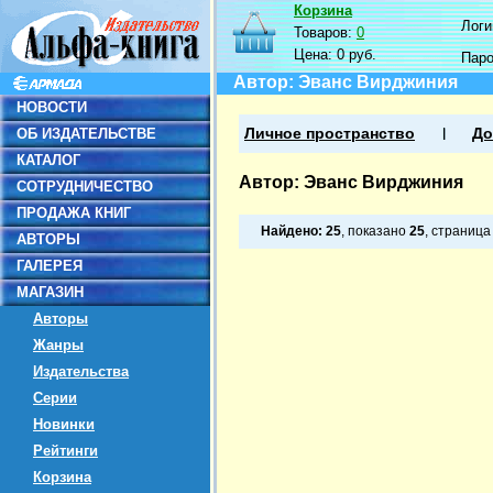
Корзина
Логин
Товаров:
0
Цена:
0 руб.
Пар
Автор: Эванс Вирджиния
НОВОСТИ
ОБ ИЗДАТЕЛЬСТВЕ
Личное пространство
До
КАТАЛОГ
Автор: Эванс Вирджиния
СОТРУДНИЧЕСТВО
ПРОДАЖА КНИГ
Найдено:
25
, показано
25
, страниц
АВТОРЫ
ГАЛЕРЕЯ
МАГАЗИН
Авторы
Жанры
Издательства
Серии
Новинки
Рейтинги
Корзина