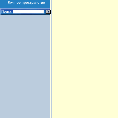
Личное пространство
Поиск