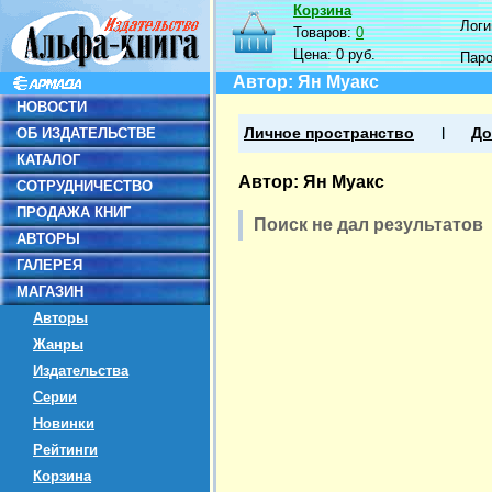
Корзина
Логин
Товаров:
0
Цена:
0 руб.
Пар
Автор: Ян Муакс
НОВОСТИ
ОБ ИЗДАТЕЛЬСТВЕ
Личное пространство
До
КАТАЛОГ
Автор: Ян Муакс
СОТРУДНИЧЕСТВО
ПРОДАЖА КНИГ
Поиск не дал результатов
АВТОРЫ
ГАЛЕРЕЯ
МАГАЗИН
Авторы
Жанры
Издательства
Серии
Новинки
Рейтинги
Корзина