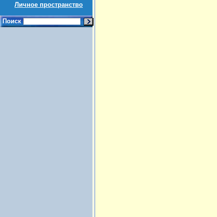
Личное пространство
Поиск