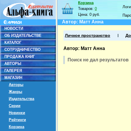
Корзина
Логин
Товаров:
0
Цена:
0 руб.
Пар
Автор: Матт Анна
НОВОСТИ
ОБ ИЗДАТЕЛЬСТВЕ
Личное пространство
До
КАТАЛОГ
Автор: Матт Анна
СОТРУДНИЧЕСТВО
ПРОДАЖА КНИГ
Поиск не дал результатов
АВТОРЫ
ГАЛЕРЕЯ
МАГАЗИН
Авторы
Жанры
Издательства
Серии
Новинки
Рейтинги
Корзина