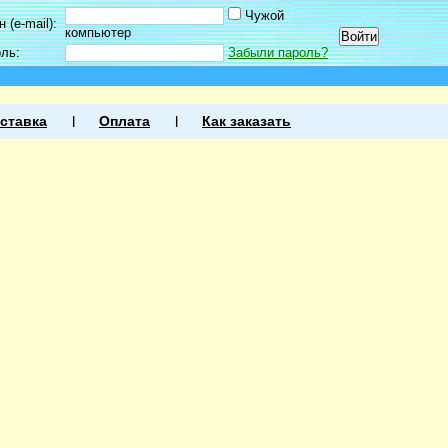
Чужой
 (e-mail):
компьютер
оль:
Забыли пароль?
ставка
Оплата
Как заказать