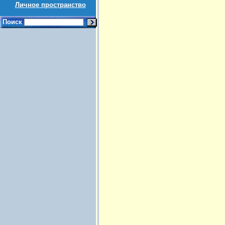
Личное пространство
Поиск