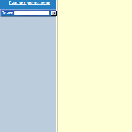
Личное пространство
Поиск