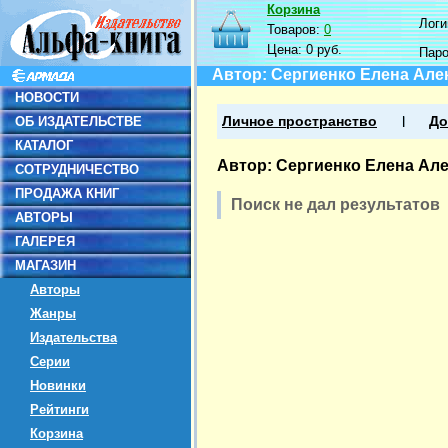
Корзина
Логин
Товаров:
0
Цена:
0 руб.
Пар
Автор: Сергиенко Елена Але
НОВОСТИ
ОБ ИЗДАТЕЛЬСТВЕ
Личное пространство
До
КАТАЛОГ
Автор: Сергиенко Елена Ал
СОТРУДНИЧЕСТВО
ПРОДАЖА КНИГ
Поиск не дал результатов
АВТОРЫ
ГАЛЕРЕЯ
МАГАЗИН
Авторы
Жанры
Издательства
Серии
Новинки
Рейтинги
Корзина