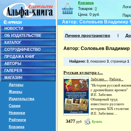
Корзина
Логин
Товаров:
0
Цена:
0 руб.
Пар
Автор: Соловьев Владимир
НОВОСТИ
ОБ ИЗДАТЕЛЬСТВЕ
Личное пространство
До
КАТАЛОГ
Автор: Соловьев Владимир
СОТРУДНИЧЕСТВО
ПРОДАЖА КНИГ
Найдено:
3
, показано
3
, страница
1
АВТОРЫ
ГАЛЕРЕЯ
Русская культура с...
МАГАЗИН
Забелин...
,
Рябцев...
Авторы
"История русской жизн
с древнейших времен"
Жанры
И.Е. Забелин.
Издательства
Обширный труд
известного русского
Серии
историка XIX столетия
Новинки
И.Е. Забелина:...
Рейтинги
3477
руб
Купить
Корзина