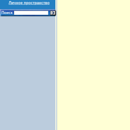
Личное пространство
Поиск