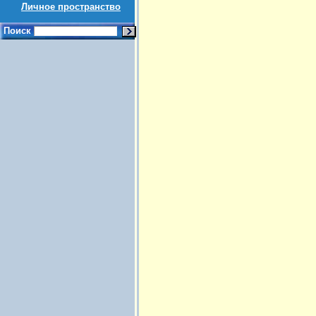
Личное пространство
Поиск