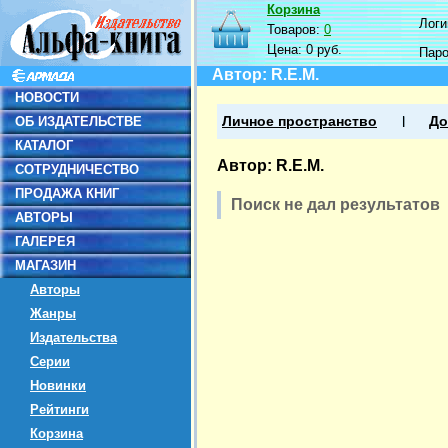
Корзина
Логин
Товаров:
0
Цена:
0 руб.
Пар
Автор: R.E.M.
НОВОСТИ
ОБ ИЗДАТЕЛЬСТВЕ
Личное пространство
До
КАТАЛОГ
Автор: R.E.M.
СОТРУДНИЧЕСТВО
ПРОДАЖА КНИГ
Поиск не дал результатов
АВТОРЫ
ГАЛЕРЕЯ
МАГАЗИН
Авторы
Жанры
Издательства
Серии
Новинки
Рейтинги
Корзина