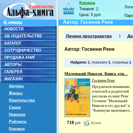
Корзина
Логин
Товаров:
0
Цена:
0 руб.
Пар
Автор: Госинни Рене
НОВОСТИ
ОБ ИЗДАТЕЛЬСТВЕ
Личное пространство
До
КАТАЛОГ
Автор: Госинни Рене
СОТРУДНИЧЕСТВО
ПРОДАЖА КНИГ
Найдено:
1
, показано
1
, страница
1
АВТОРЫ
ГАЛЕРЕЯ
Маленький Николя. Книга для...
МАГАЗИН
Госинни Рене
Авторы
Предлагаем вниманию
учителей и родителей
Жанры
рассказы из книг Рене
Издательства
Госинни "Маленький
Николя и его друзья" и
Серии
"Каникулы маленького...
Новинки
Рейтинги
718
руб
Купить
Корзина