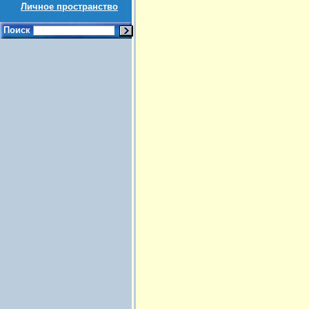
Личное пространство
Поиск