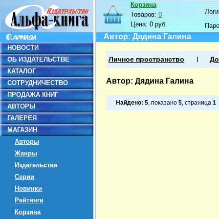
Корзина
Логин
Товаров:
0
Цена:
0 руб.
Пар
Автор: Дядина Галина
НОВОСТИ
ОБ ИЗДАТЕЛЬСТВЕ
Личное пространство
До
КАТАЛОГ
Автор: Дядина Галина
СОТРУДНИЧЕСТВО
ПРОДАЖА КНИГ
Найдено:
5
, показано
5
, страница
1
АВТОРЫ
ГАЛЕРЕЯ
МАГАЗИН
Авторы
Жанры
Издательства
Серии
Новинки
Рейтинги
Корзина