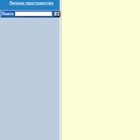
Личное пространство
Поиск