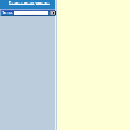
Личное пространство
Поиск