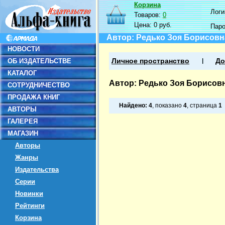
Корзина
Логин
Товаров:
0
Цена:
0 руб.
Пар
Автор: Редько Зоя Борисовн
НОВОСТИ
ОБ ИЗДАТЕЛЬСТВЕ
Личное пространство
До
КАТАЛОГ
Автор: Редько Зоя Борисов
СОТРУДНИЧЕСТВО
ПРОДАЖА КНИГ
Найдено:
4
, показано
4
, страница
1
АВТОРЫ
ГАЛЕРЕЯ
МАГАЗИН
Авторы
Жанры
Издательства
Серии
Новинки
Рейтинги
Корзина