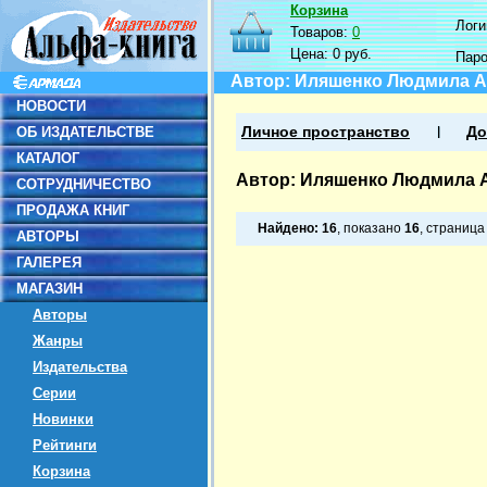
Корзина
Логин
Товаров:
0
Цена:
0 руб.
Пар
Автор: Иляшенко Людмила 
НОВОСТИ
ОБ ИЗДАТЕЛЬСТВЕ
Личное пространство
До
КАТАЛОГ
Автор: Иляшенко Людмила 
СОТРУДНИЧЕСТВО
ПРОДАЖА КНИГ
Найдено:
16
, показано
16
, страниц
АВТОРЫ
ГАЛЕРЕЯ
МАГАЗИН
Авторы
Жанры
Издательства
Серии
Новинки
Рейтинги
Корзина