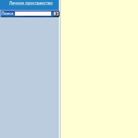
Личное пространство
Поиск