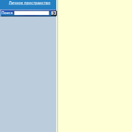
Личное пространство
Поиск