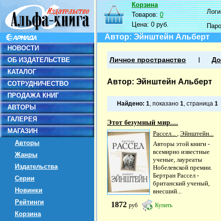
Корзина
Логин
Товаров:
0
Цена:
0 руб.
Пар
Автор: Эйнштейн Альберт
НОВОСТИ
ОБ ИЗДАТЕЛЬСТВЕ
Личное пространство
До
КАТАЛОГ
Автор: Эйнштейн Альберт
СОТРУДНИЧЕСТВО
ПРОДАЖА КНИГ
Найдено:
1
, показано
1
, страница
1
АВТОРЫ
ГАЛЕРЕЯ
Этот безумный мир....
МАГАЗИН
Рассел...
,
Эйнштейн...
Авторы
Авторы этой книги -
всемирно известные
Жанры
ученые, лауреаты
Издательства
Нобелевской премии.
Бертран Рассел -
Серии
британский ученый,
Новинки
внесший...
Рейтинги
1872
руб
Купить
Корзина