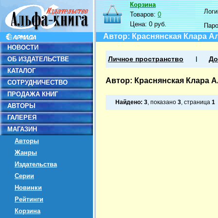
Корзина
Логин
Товаров:
0
Цена:
0 руб.
Пар
Автор: Краснянская Клара А
НОВОСТИ
ОБ ИЗДАТЕЛЬСТВЕ
Личное пространство
До
КАТАЛОГ
Автор: Краснянская Клара 
СОТРУДНИЧЕСТВО
ПРОДАЖА КНИГ
Найдено:
3
, показано
3
, страница
1
АВТОРЫ
ГАЛЕРЕЯ
МАГАЗИН
Авторы
Жанры
Издательства
Серии
Новинки
Рейтинги
Корзина