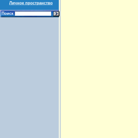
Личное пространство
Поиск