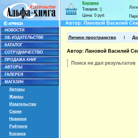
Корзина
Логин
Товаров:
0
Цена:
0 руб.
Пар
Автор: Лановой Василий Се
НОВОСТИ
ОБ ИЗДАТЕЛЬСТВЕ
Личное пространство
До
КАТАЛОГ
Автор: Лановой Василий С
СОТРУДНИЧЕСТВО
ПРОДАЖА КНИГ
Поиск не дал результатов
АВТОРЫ
ГАЛЕРЕЯ
МАГАЗИН
Авторы
Жанры
Издательства
Серии
Новинки
Рейтинги
Корзина