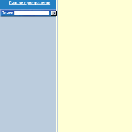
Личное пространство
Поиск