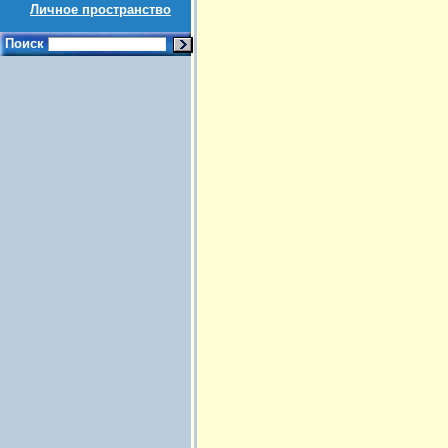
Личное пространство
Поиск