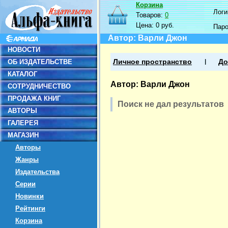
Корзина
Логин
Товаров:
0
Цена:
0 руб.
Пар
Автор: Варли Джон
НОВОСТИ
ОБ ИЗДАТЕЛЬСТВЕ
Личное пространство
До
КАТАЛОГ
Автор: Варли Джон
СОТРУДНИЧЕСТВО
ПРОДАЖА КНИГ
Поиск не дал результатов
АВТОРЫ
ГАЛЕРЕЯ
МАГАЗИН
Авторы
Жанры
Издательства
Серии
Новинки
Рейтинги
Корзина