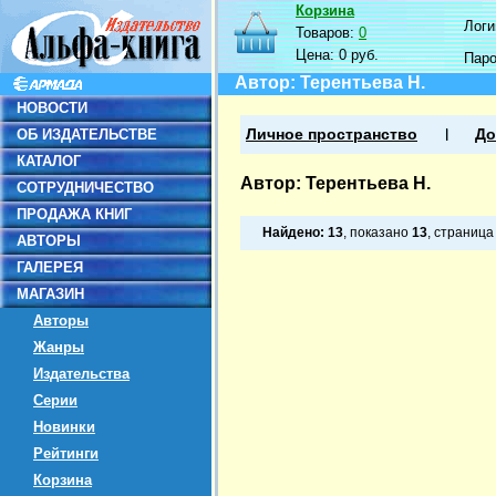
Корзина
Логин
Товаров:
0
Цена:
0 руб.
Пар
Автор: Терентьева Н.
НОВОСТИ
ОБ ИЗДАТЕЛЬСТВЕ
Личное пространство
До
КАТАЛОГ
Автор: Терентьева Н.
СОТРУДНИЧЕСТВО
ПРОДАЖА КНИГ
Найдено:
13
, показано
13
, страниц
АВТОРЫ
ГАЛЕРЕЯ
МАГАЗИН
Авторы
Жанры
Издательства
Серии
Новинки
Рейтинги
Корзина