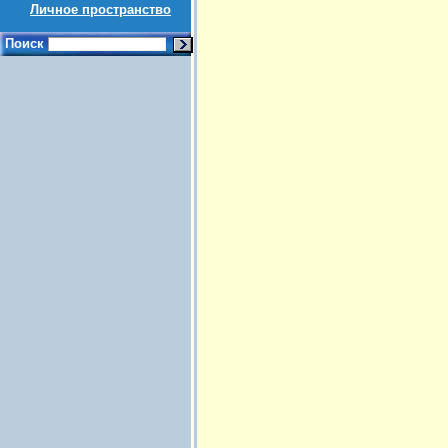
Личное пространство
Поиск