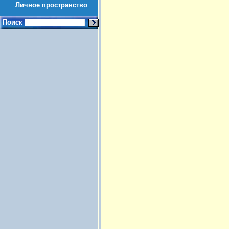
Личное пространство
Поиск