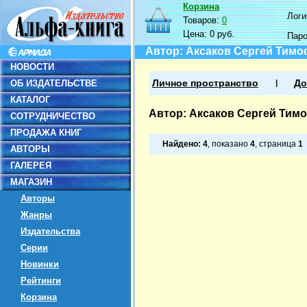
Корзина
Логин
Товаров:
0
Цена:
0 руб.
Пар
Автор: Аксаков Сергей Тим
НОВОСТИ
ОБ ИЗДАТЕЛЬСТВЕ
Личное пространство
До
КАТАЛОГ
Автор: Аксаков Сергей Тим
СОТРУДНИЧЕСТВО
ПРОДАЖА КНИГ
Найдено:
4
, показано
4
, страница
1
АВТОРЫ
ГАЛЕРЕЯ
МАГАЗИН
Авторы
Жанры
Издательства
Серии
Новинки
Рейтинги
Корзина