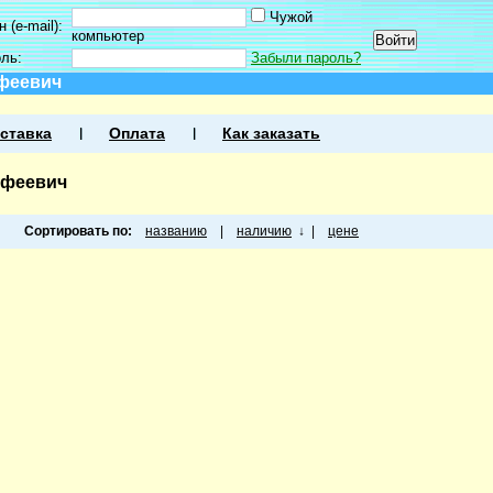
Чужой
 (e-mail):
компьютер
оль:
Забыли пароль?
офеевич
ставка
Оплата
Как заказать
офеевич
Сортировать по:
названию
|
наличию
↓
|
цене