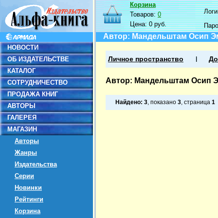
Корзина
Логин
Товаров:
0
Цена:
0 руб.
Пар
Автор: Мандельштам Осип 
НОВОСТИ
ОБ ИЗДАТЕЛЬСТВЕ
Личное пространство
До
КАТАЛОГ
Автор: Мандельштам Осип 
СОТРУДНИЧЕСТВО
ПРОДАЖА КНИГ
Найдено:
3
, показано
3
, страница
1
АВТОРЫ
ГАЛЕРЕЯ
МАГАЗИН
Авторы
Жанры
Издательства
Серии
Новинки
Рейтинги
Корзина