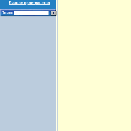
Личное пространство
Поиск