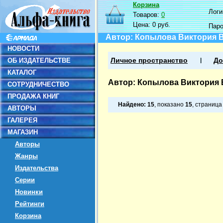
Корзина
Логин
Товаров:
0
Цена:
0 руб.
Пар
Автор: Копылова Виктория 
НОВОСТИ
ОБ ИЗДАТЕЛЬСТВЕ
Личное пространство
До
КАТАЛОГ
Автор: Копылова Виктория
СОТРУДНИЧЕСТВО
ПРОДАЖА КНИГ
Найдено:
15
, показано
15
, страниц
АВТОРЫ
ГАЛЕРЕЯ
МАГАЗИН
Авторы
Жанры
Издательства
Серии
Новинки
Рейтинги
Корзина