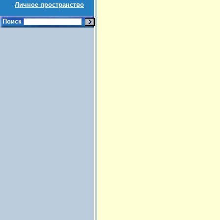
Личное пространство
Поиск