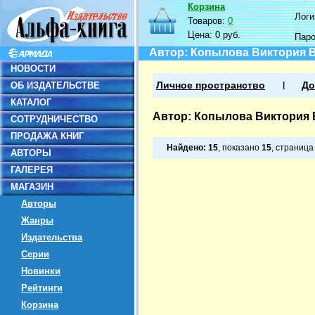
Корзина
Логин
Товаров:
0
Цена:
0 руб.
Пар
Автор: Копылова Виктория 
НОВОСТИ
ОБ ИЗДАТЕЛЬСТВЕ
Личное пространство
До
КАТАЛОГ
Автор: Копылова Виктория
СОТРУДНИЧЕСТВО
ПРОДАЖА КНИГ
Найдено:
15
, показано
15
, страниц
АВТОРЫ
ГАЛЕРЕЯ
МАГАЗИН
Авторы
Жанры
Издательства
Серии
Новинки
Рейтинги
Корзина