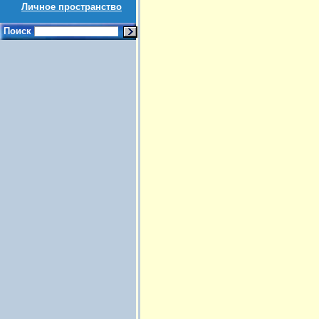
Личное пространство
Поиск