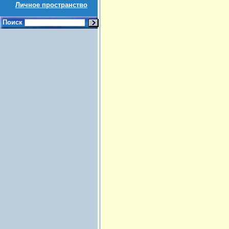
Личное пространство
Поиск