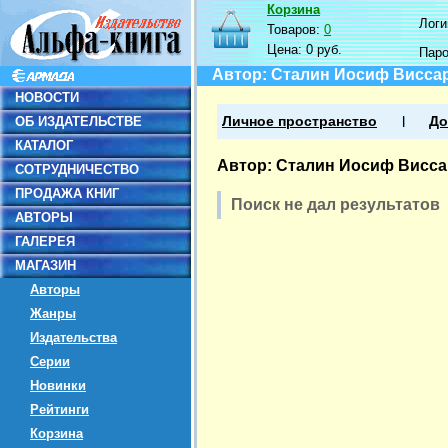
Корзина
Логин
Товаров:
0
Цена:
0 руб.
Пар
Автор: Сталин Иосиф Висса
НОВОСТИ
ОБ ИЗДАТЕЛЬСТВЕ
Личное пространство
До
КАТАЛОГ
Автор: Сталин Иосиф Висс
СОТРУДНИЧЕСТВО
ПРОДАЖА КНИГ
Поиск не дал результатов
АВТОРЫ
ГАЛЕРЕЯ
МАГАЗИН
Авторы
Жанры
Издательства
Серии
Новинки
Рейтинги
Корзина