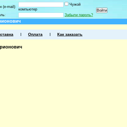
Чужой
 (e-mail):
компьютер
оль:
Забыли пароль?
рионович
ставка
Оплата
Как заказать
арионович