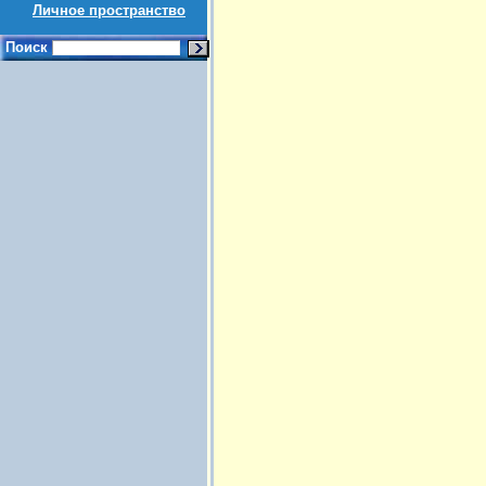
Личное пространство
Поиск