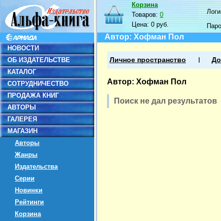
Корзина
Логин
Товаров:
0
Цена:
0 руб.
Пар
Автор: Хофман Пол
НОВОСТИ
ОБ ИЗДАТЕЛЬСТВЕ
Личное пространство
До
КАТАЛОГ
Автор: Хофман Пол
СОТРУДНИЧЕСТВО
ПРОДАЖА КНИГ
Поиск не дал результатов
АВТОРЫ
ГАЛЕРЕЯ
МАГАЗИН
Авторы
Жанры
Издательства
Серии
Новинки
Рейтинги
Корзина