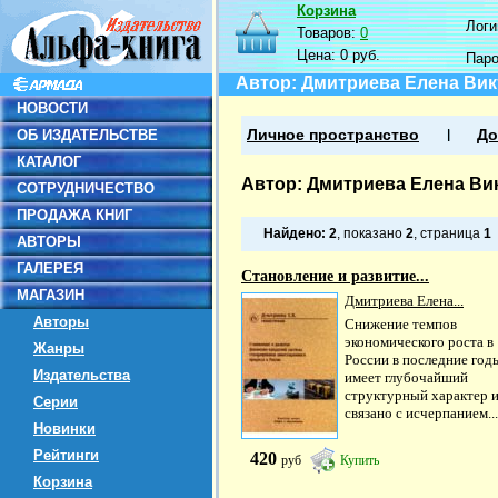
Корзина
Логин
Товаров:
0
Цена:
0 руб.
Пар
Автор: Дмитриева Елена Ви
НОВОСТИ
ОБ ИЗДАТЕЛЬСТВЕ
Личное пространство
До
КАТАЛОГ
Автор: Дмитриева Елена Ви
СОТРУДНИЧЕСТВО
ПРОДАЖА КНИГ
Найдено:
2
, показано
2
, страница
1
АВТОРЫ
ГАЛЕРЕЯ
Становление и развитие...
МАГАЗИН
Дмитриева Елена...
Авторы
Снижение темпов
экономического роста в
Жанры
России в последние год
Издательства
имеет глубочайший
структурный характер 
Серии
связано с исчерпанием...
Новинки
Рейтинги
420
руб
Купить
Корзина