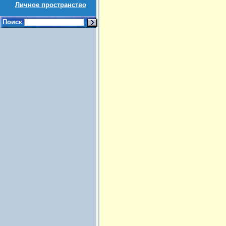
Личное пространство
Поиск