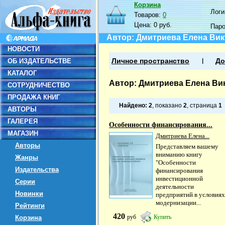
Корзина
Логин
Товаров:
0
Цена:
0 руб.
Пар
Автор: Дмитриева Елена Ви
НОВОСТИ
ОБ ИЗДАТЕЛЬСТВЕ
Личное пространство
До
КАТАЛОГ
Автор: Дмитриева Елена Ви
СОТРУДНИЧЕСТВО
ПРОДАЖА КНИГ
Найдено:
2
, показано
2
, страница
1
АВТОРЫ
ГАЛЕРЕЯ
Особенности финансирования...
МАГАЗИН
Дмитриева Елена...
Авторы
Представляем вашему
вниманию книгу
Жанры
"Особенности
Издательства
финансирования
инвестиционной
Серии
деятельности
Новинки
предприятий в условиях
модернизации...
Рейтинги
420
руб
Купить
Корзина