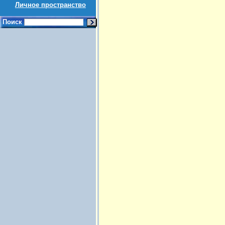
Личное пространство
Поиск